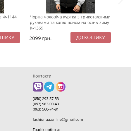
а Ф-1144
Чорна чоловіча куртка з трикотажними
Демі
рукавами та капюшоном на осінь-зиму
курт
К-1369
2099
грн.
229
Контакти
(050) 293-37-53
(097) 983-00-43
(063) 560-74-81
fashionua.online@gmail.com
Графік роботи: