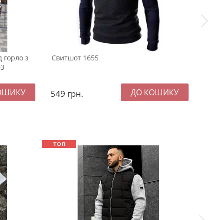
 горло з
Свитшот 1655
Біли
03
горл
549
грн.
99