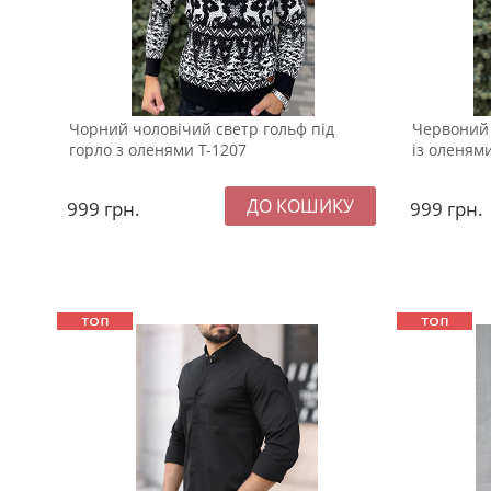
Чорний чоловічий светр гольф під
Червоний 
горло з оленями Т-1207
із оленями
999
грн.
999
грн.