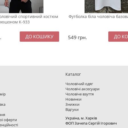
оловічий спортивний костюм
Футболка біла чоловіча базов
капюшоном К-933
.
549
грн.
Каталог
Чоловічий одяг
Чоловічі аксесуари
змір
Чоловіче взуття
Новинки
вка
Знижки
Відгуки
ння
Україна, м. Харкiв
ої оферти
ФОП Зачепа Сергій Ігорович
енційності