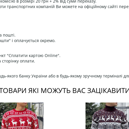
омісію в розмірі 20 грн + 2% від суми переказу.
оти транспортних компаній Ви можете на офіційному сайті пере
а пошті.
ошти" і оплачується окремо.
нкт "Сплатити картою Online".
 сторінку оплати.
дь-якого банку України або в будь-якому зручному терміналі дл
ТОВАРИ ЯКІ МОЖУТЬ ВАС ЗАЦІКАВИТ