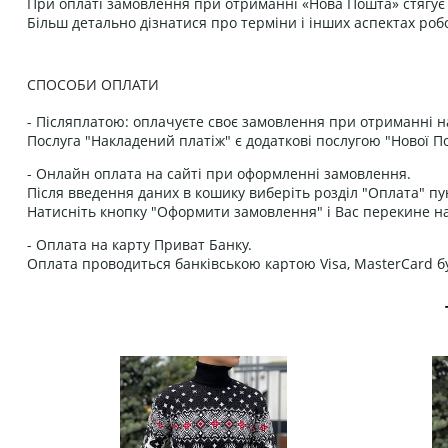
При оплаті замовлення при отриманні «Нова Пошта» стягує к
Більш детально дізнатися про терміни і інших аспектах роб
СПОСОБИ ОПЛАТИ
- Післяплатою: оплачуєте своє замовлення при отриманні н
Послуга "Накладений платіж" є додаткові послугою "Нової П
- Онлайн оплата на сайті при оформленні замовлення.
Після введення даних в кошику виберіть розділ "Оплата" пу
Натисніть кнопку "Оформити замовлення" і Вас перекине на
- Оплата на карту Приват Банку.
Оплата проводиться банківською картою Visa, MasterCard бу