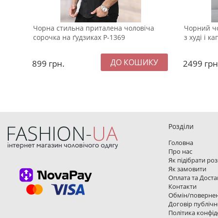
Чорна стильна приталена чоловіча
Чорний ч
сорочка на ґудзиках Р-1369
з худі і 
899
грн.
2499
грн
Розділи
Головна
Про нас
Як підібрати ро
Як замовити
Оплата та Доста
Контакти
Обмін/поверне
Договір публічн
Політика конфід