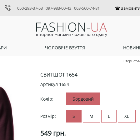
050-293-37-53
097-983-00-43
063-560-74-81
АРИ
ЧОЛОВІЧЕ ВЗУТТЯ
НОВИН
Інтернет-
СВИТШОТ 1654
Артикул
1654
Колір:
Бордовий
Розмір:
S
M
L
XL
549
грн.