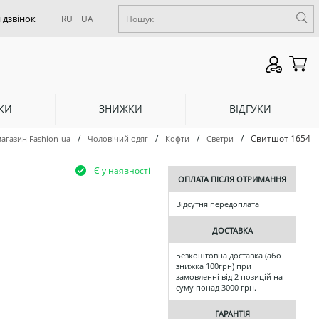
RU
UA
КИ
ЗНИЖКИ
ВІДГУКИ
/
/
/
/
Свитшот 1654
магазин Fashion-ua
Чоловічий одяг
Кофти
Светри
Є у наявності
ОПЛАТА ПІСЛЯ ОТРИМАННЯ
Відсутня передоплата
ДОСТАВКА
Безкоштовна доставка (або
знижка 100грн) при
замовленні від 2 позицій на
суму понад 3000 грн.
ГАРАНТІЯ