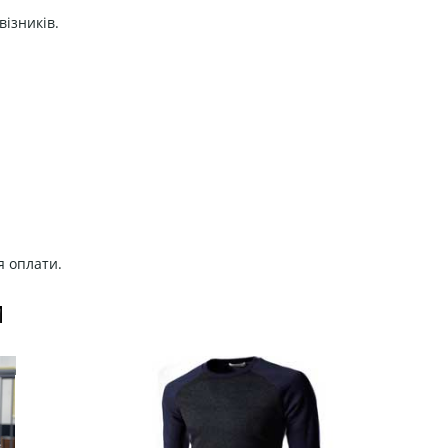
візників.
я оплати.
И