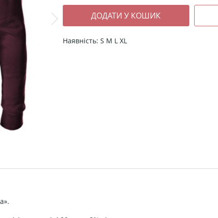
Наявність: S M L XL
а».