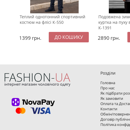
Теплий однотонний спортивний
Подовжена зим
костюм на флісі К-550
куртка на пуху 
К-1391
1399
грн.
2890
грн.
Розділи
Головна
Про нас
Як підібрати ро
Як замовити
Оплата та Доста
Контакти
Обмін/поверне
Договір публічн
Політика конфід