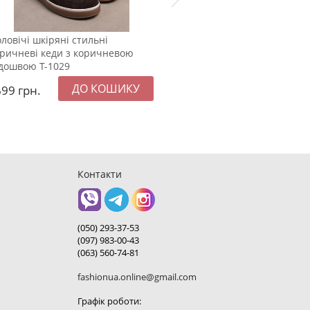
ловічі шкіряні стильні
Чоловіча бежева однотонн
ричневі кеди з коричневою
трикотажна футболка Ф-15
дошвою Т-1029
699
грн.
1249
грн.
Контакти
(050) 293-37-53
(097) 983-00-43
(063) 560-74-81
fashionua.online@gmail.com
Графік роботи: