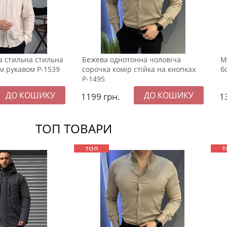
а стильна стильна
Бежева однотонна чоловіча
М
м рукавом Р-1539
сорочка комір стійка на кнопках
б
Р-1495
1199
грн.
1
ТОП ТОВАРИ