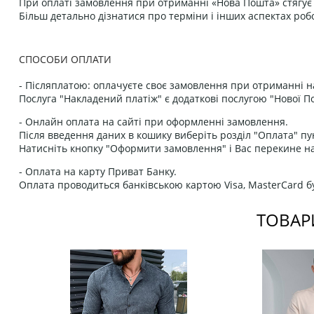
При оплаті замовлення при отриманні «Нова Пошта» стягує к
Більш детально дізнатися про терміни і інших аспектах роб
СПОСОБИ ОПЛАТИ
- Післяплатою: оплачуєте своє замовлення при отриманні н
Послуга "Накладений платіж" є додаткові послугою "Нової П
- Онлайн оплата на сайті при оформленні замовлення.
Після введення даних в кошику виберіть розділ "Оплата" пу
Натисніть кнопку "Оформити замовлення" і Вас перекине на
- Оплата на карту Приват Банку.
Оплата проводиться банківською картою Visa, MasterCard бу
ТОВАР