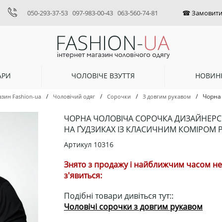
050-293-37-53
097-983-00-43
063-560-74-81
АРИ
ЧОЛОВІЧЕ ВЗУТТЯ
НОВИН
/
/
/
/
Чорна 
азин Fashion-ua
Чоловічий одяг
Сорочки
З довгим рукавом
ЧОРНА ЧОЛОВІЧА СОРОЧКА ДИЗАЙНЕРС
НА ҐУДЗИКАХ ІЗ КЛАСИЧНИМ КОМІРОМ Р
Артикул
10316
Знято з продажу і найближчим часом не
з'явиться:
Подібні товари дивіться тут::
Чоловічі сорочки з довгим рукавом