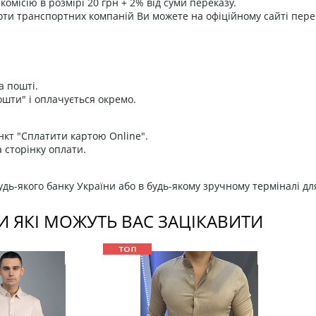
омісію в розмірі 20 грн + 2% від суми переказу.
оти транспортних компаній Ви можете на офіційному сайті пере
а пошті.
ошти" і оплачується окремо.
нкт "Сплатити картою Online".
 сторінку оплати.
дь-якого банку України або в будь-якому зручному терміналі дл
И ЯКІ МОЖУТЬ ВАС ЗАЦІКАВИТИ