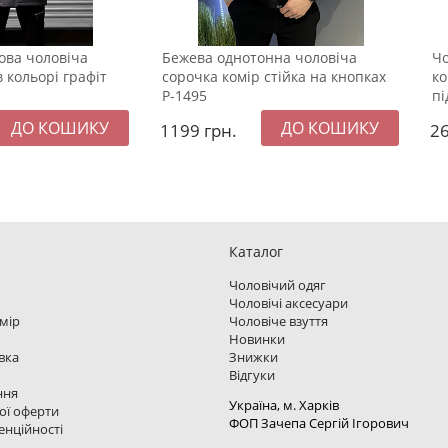
ова чоловіча
Бежева однотонна чоловіча
Чо
в кольорі графіт
сорочка комір стійка на кнопках
ко
Р-1495
пі
1199
грн.
2
Каталог
Чоловічий одяг
Чоловічі аксесуари
змір
Чоловіче взуття
Новинки
вка
Знижки
Відгуки
ння
Україна, м. Харкiв
ої оферти
ФОП Зачепа Сергій Ігорович
енційності