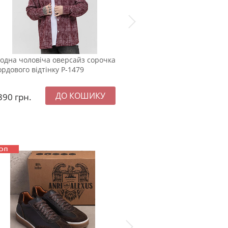
одна чоловіча оверсайз сорочка
Модна оверсайз чоловіча 
ордового відтінку Р-1479
на кнопках у кольорі графі
390
грн.
1390
грн.