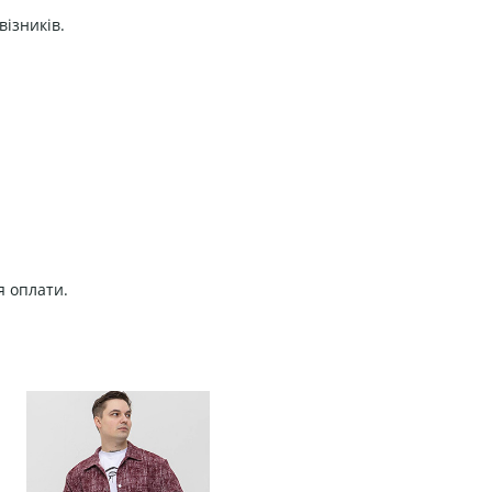
візників.
я оплати.