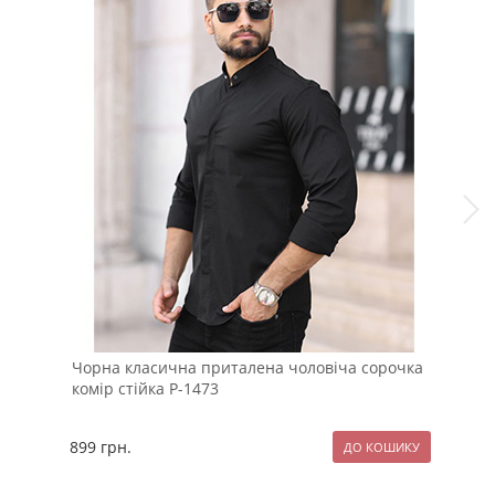
Чорна класична приталена чоловіча сорочка
Сти
комір стійка Р-1473
чор
899
грн.
119