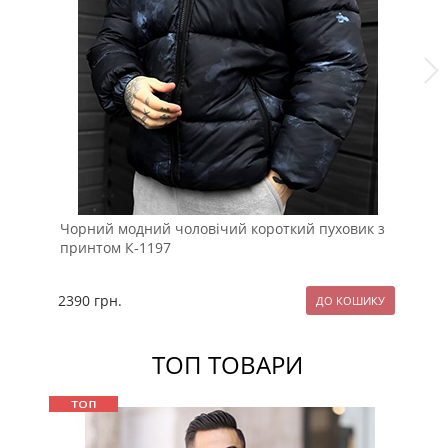
Чорний модний чоловічий короткий пуховик з
До
принтом К-1197
ка
2390
грн.
24
ТОП ТОВАРИ