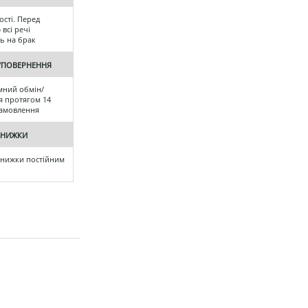
ості. Перед
всі речі
ь на брак
/ПОВЕРНЕННЯ
мний обмін/
 протягом 14
 замовлення
ЗНИЖКИ
знижки постійним