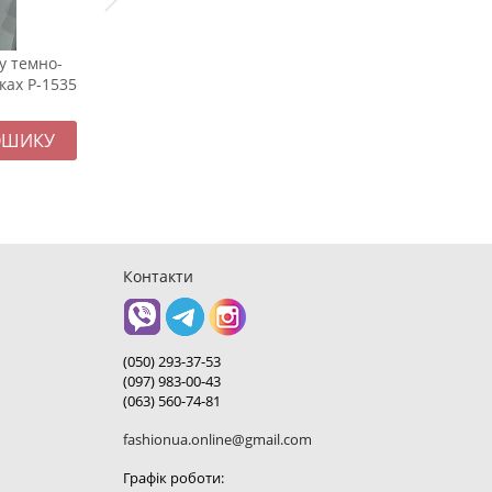
у темно-
Футболка біла чоловіча базова Ф-1144
Прит
ках Р-1535
довг
549
грн.
119
Контакти
(050) 293-37-53
(097) 983-00-43
(063) 560-74-81
fashionua.online@gmail.com
Графік роботи: