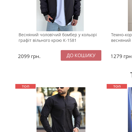
Весняний чоловічий бомбер у кольорі
Темно-кор
графіт вільного крою К-1581
весняний 
2099
грн.
1279
грн