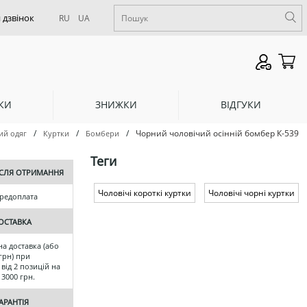
RU
UA
КИ
ЗНИЖКИ
ВІДГУКИ
/
/
/
Чорний чоловічий осінній бомбер К-539
ий одяг
Куртки
Бомбери
Теги
ІСЛЯ ОТРИМАННЯ
Чоловічі короткі куртки
Чоловічі чорні куртки
ередоплата
ОСТАВКА
а доставка (або
грн) при
від 2 позицій на
 3000 грн.
АРАНТІЯ