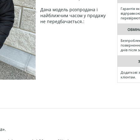
Гарантія як
Дана модель розпродана і
відправкою 
найближчим часом у продажу
перевіряют
не передбачається.:
ОБМІН
Безпробле
повернення
днів після
Додаткові 
клієнтам.
а».