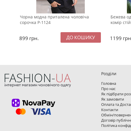
Чорна модна приталена чоловіча
Бежева од
сорочка Р-1124
комір сті
899
грн.
1199
грн
Розділи
Головна
Про нас
Як підібрати ро
Як замовити
Оплата та Доста
Контакти
Обмін/поверне
Договір публічн
Політика конфід