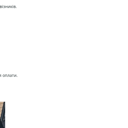
візників.
я оплати.