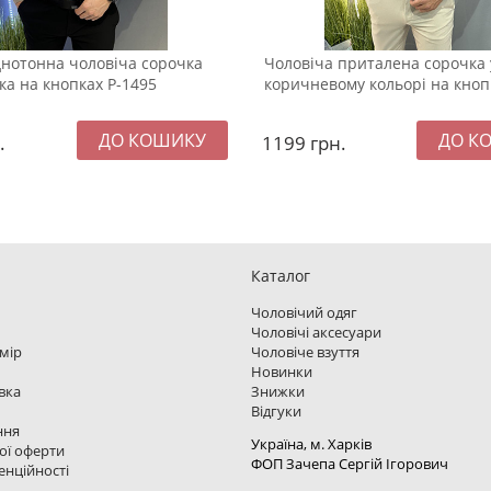
нотонна чоловіча сорочка
Чоловіча приталена сорочка 
йка на кнопках Р-1495
коричневому кольорі на кноп
.
1199
грн.
Каталог
Чоловічий одяг
Чоловічі аксесуари
змір
Чоловіче взуття
Новинки
вка
Знижки
Відгуки
ння
Україна, м. Харкiв
ої оферти
ФОП Зачепа Сергій Ігорович
енційності