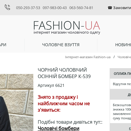
050-293-37-53
097-983-00-43
063-560-74-81
АРИ
ЧОЛОВІЧЕ ВЗУТТЯ
НОВИН
/
Інтернет-магазин Fashion-ua
Чоловіч
ЧОРНИЙ ЧОЛОВІЧИЙ
ОПЛАТА П
ОСІННІЙ БОМБЕР К-539
Відсутня п
Артикул
6621
Д
Знято з продажу і
найближчим часом не
Безкоштовн
з'явиться:
знижка 100
замовленні 
суму понад
Подібні товари дивіться тут::
Чоловічі бомбери
Г