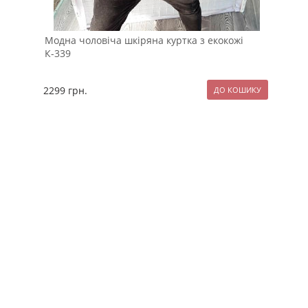
Модна чоловіча шкіряна куртка з екокожі
Мод
К-339
пла
2299
грн.
129