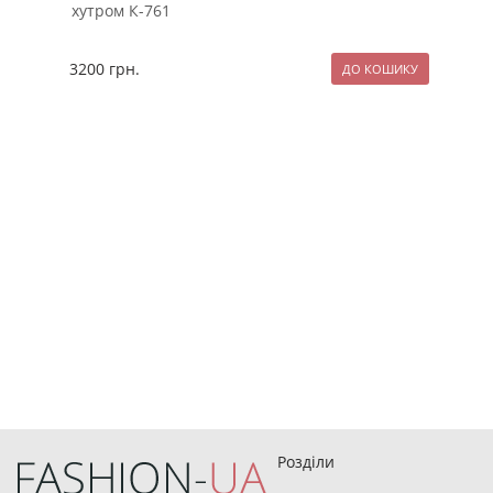
хутром К-761
нат
3200
грн.
249
Розділи