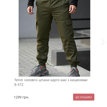
Теплі чоловічі штани карго хакі з кишенями
Чо
Б-572
гр
1299
грн.
10