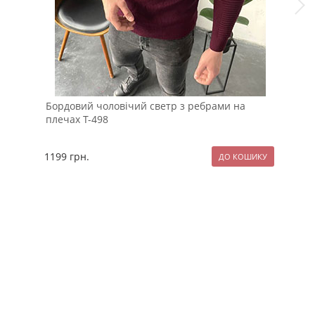
Бордовий чоловічий светр з ребрами на
Уте
плечах Т-498
1199
грн.
129