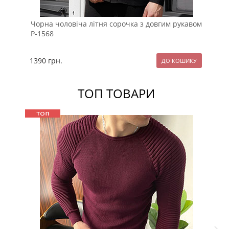
Чорна чоловіча літня сорочка з довгим рукавом
Сі
Р-1568
ру
1390
грн.
13
ТОП ТОВАРИ
Sale