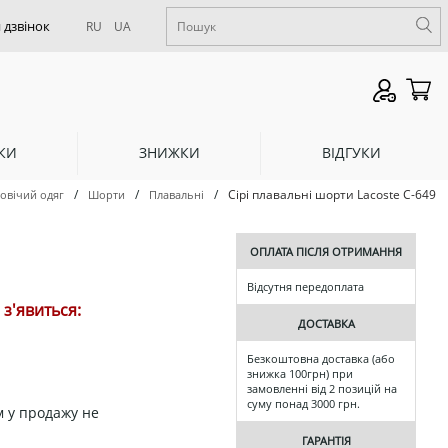
RU
UA
КИ
ЗНИЖКИ
ВІДГУКИ
/
/
/
Сірі плавальні шорти Lacoste С-649
овічий одяг
Шорти
Плавальні
ОПЛАТА ПІСЛЯ ОТРИМАННЯ
Відсутня передоплата
з'явиться:
ДОСТАВКА
Безкоштовна доставка (або
знижка 100грн) при
замовленні від 2 позицій на
суму понад 3000 грн.
 у продажу не
ГАРАНТІЯ