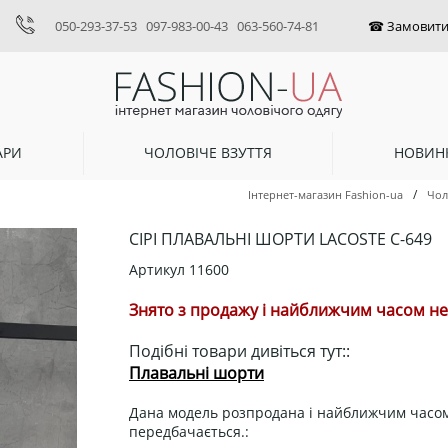
050-293-37-53
097-983-00-43
063-560-74-81
АРИ
ЧОЛОВІЧЕ ВЗУТТЯ
НОВИН
/
Інтернет-магазин Fashion-ua
Чол
СІРІ ПЛАВАЛЬНІ ШОРТИ LACOSTE С-649
Артикул
11600
Знято з продажу і найближчим часом не 
Подібні товари дивіться тут::
Плавальні шорти
Дана модель розпродана і найближчим часом
передбачається.: