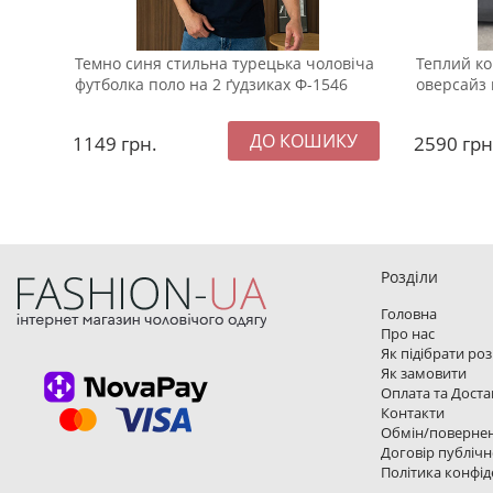
Темно синя стильна турецька чоловіча
Теплий к
футболка поло на 2 ґудзиках Ф-1546
оверсайз 
1149
грн.
2590
грн
Розділи
Головна
Про нас
Як підібрати ро
Як замовити
Оплата та Доста
Контакти
Обмін/поверне
Договір публічн
Політика конфід