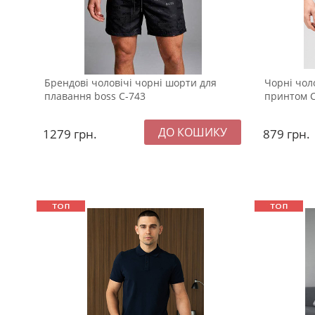
Брендові чоловічі чорні шорти для
Чорні чол
плавання boss С-743
принтом С
1279
грн.
879
грн.