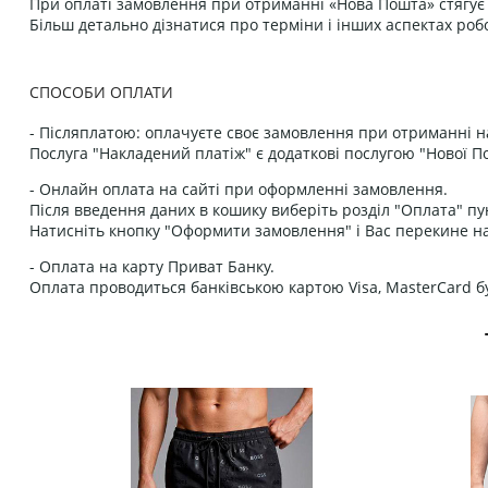
При оплаті замовлення при отриманні «Нова Пошта» стягує к
Більш детально дізнатися про терміни і інших аспектах роб
СПОСОБИ ОПЛАТИ
- Післяплатою: оплачуєте своє замовлення при отриманні н
Послуга "Накладений платіж" є додаткові послугою "Нової П
- Онлайн оплата на сайті при оформленні замовлення.
Після введення даних в кошику виберіть розділ "Оплата" пу
Натисніть кнопку "Оформити замовлення" і Вас перекине на
- Оплата на карту Приват Банку.
Оплата проводиться банківською картою Visa, MasterCard бу