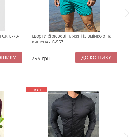
и СК С-734
Шорти бірюзові пляжні із змійкою на
Чоло
кишенях С-557
хакі
799
грн.
79