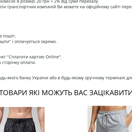
омісію в розмірі 20 грн + 2% від суми переказу.
оти транспортних компаній Ви можете на офіційному сайті пере
а пошті.
ошти" і оплачується окремо.
нкт "Сплатити картою Online".
 сторінку оплати.
дь-якого банку України або в будь-якому зручному терміналі дл
ТОВАРИ ЯКІ МОЖУТЬ ВАС ЗАЦІКАВИТ