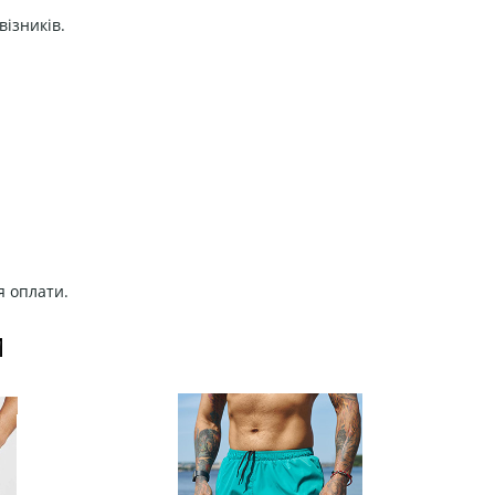
візників.
я оплати.
И