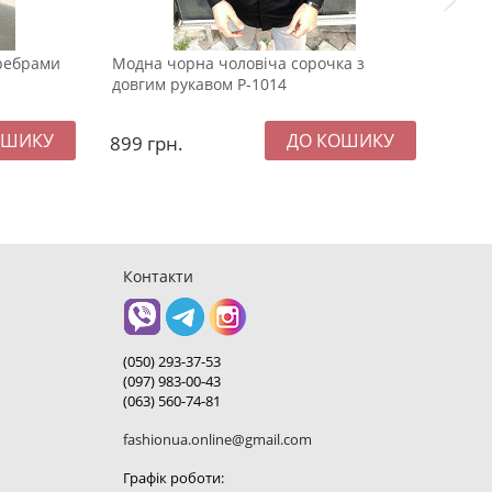
 ребрами
Модна чорна чоловіча сорочка з
Модн
довгим рукавом Р-1014
спор
віль
899
грн.
237
Контакти
(050) 293-37-53
(097) 983-00-43
(063) 560-74-81
fashionua.online@gmail.com
Графік роботи: