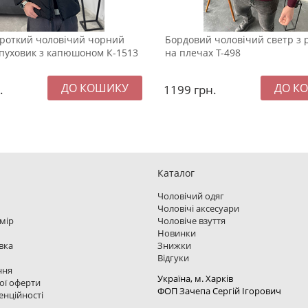
ороткий чоловічий чорний
Бордовий чоловічий светр з
пуховик з капюшоном К-1513
на плечах Т-498
.
1199
грн.
Каталог
Чоловічий одяг
Чоловічі аксесуари
змір
Чоловіче взуття
Новинки
вка
Знижки
Відгуки
ння
Україна, м. Харкiв
ої оферти
ФОП Зачепа Сергій Ігорович
енційності