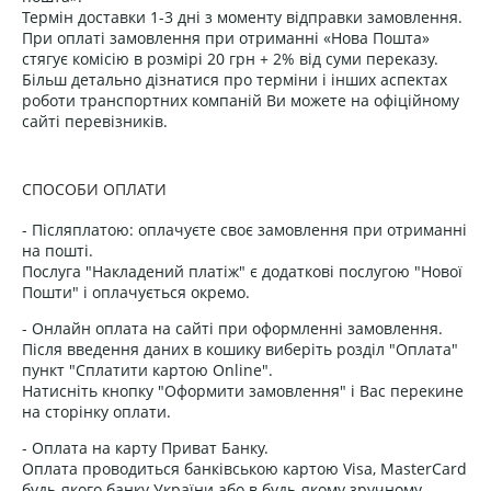
Термін доставки 1-3 дні з моменту відправки замовлення.
При оплаті замовлення при отриманні «Нова Пошта»
стягує комісію в розмірі 20 грн + 2% від суми переказу.
Більш детально дізнатися про терміни і інших аспектах
роботи транспортних компаній Ви можете на офіційному
сайті перевізників.
СПОСОБИ ОПЛАТИ
- Післяплатою: оплачуєте своє замовлення при отриманні
на пошті.
Послуга "Накладений платіж" є додаткові послугою "Нової
Пошти" і оплачується окремо.
- Онлайн оплата на сайті при оформленні замовлення.
Після введення даних в кошику виберіть розділ "Оплата"
пункт "Сплатити картою Online".
Натисніть кнопку "Оформити замовлення" і Вас перекине
на сторінку оплати.
- Оплата на карту Приват Банку.
Оплата проводиться банківською картою Visa, MasterCard
будь-якого банку України або в будь-якому зручному