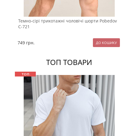
Темно-сірі трикотажні чоловічі шорти Pobedov
Чо
С-721
749
грн.
74
ТОП ТОВАРИ