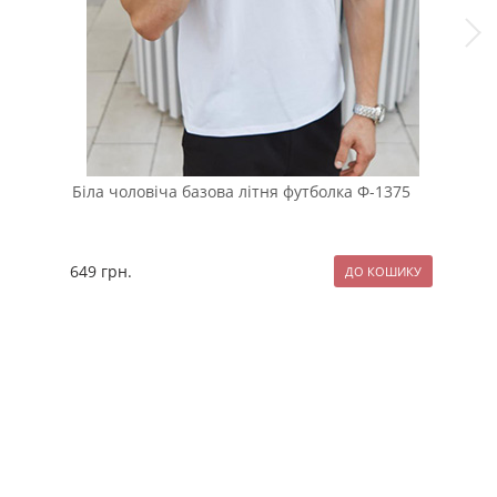
Біла чоловіча базова літня футболка Ф-1375
Чор
Т-8
649
грн.
99