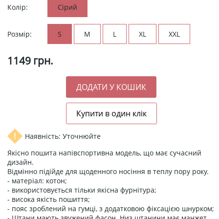
Колір:
Сірий
Розмір:
S
M
L
XL
XXL
1149
грн.
Наявність: Уточнюйте
Якісно пошита напівспортивна модель, що має сучасний
дизайн.
Відмінно підійде для щоденного носіння в теплу пору року.
- матеріал: котон;
- використовується тільки якісна фурнітура;
- висока якість пошиття;
- пояс зроблений на гумці, з додатковою фіксацією шнурком;
- Штани мають звужений фасон. Низ штанини має манжет