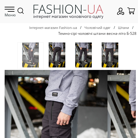
Меню
/
/
/
Інтернет-магазин Fashion-ua
Чоловічий одяг
Штани
Темно-сірі чоловічі штани весна-літо Б-528