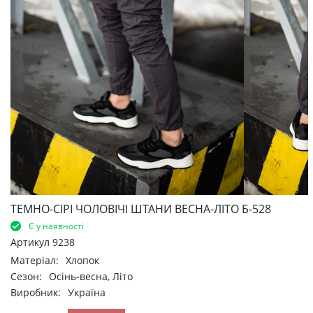
ТЕМНО-СІРІ ЧОЛОВІЧІ ШТАНИ ВЕСНА-ЛІТО Б-528
Є у наявності
Артикул
9238
Матеріал:
Хлопок
Сезон:
Осінь-весна, Літо
Виробник:
Україна