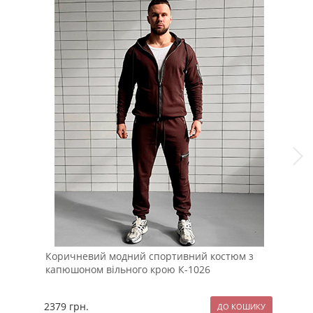
Коричневий модний спортивний костюм з
Сір
капюшоном вільного крою К-1026
кап
2379
грн.
259