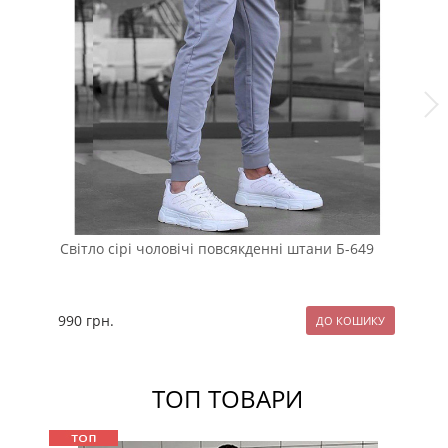
Світло сірі чоловічі повсякденні штани Б-649
Чо
990
грн.
10
ТОП ТОВАРИ