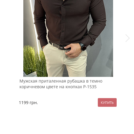
Мужская приталенная рубашка в темно
Шта
коричневом цвете на кнопках Р-1535
лип
1199
грн.
114