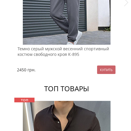
Темно серый мужской весенний спортивный
Че
костюм свободного кроя К-895
на
2450
грн.
13
ТОП ТОВАРЫ