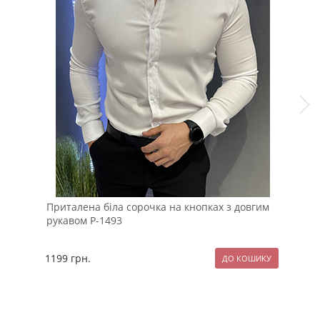
Приталена біла сорочка на кнопках з довгим
Біл
рукавом Р-1493
Р-1
1199
грн.
89