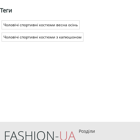
Теги
Чоловічі спортивні костюми весна осінь
Чоловічі спортивні костюми з капюшоном
Розділи