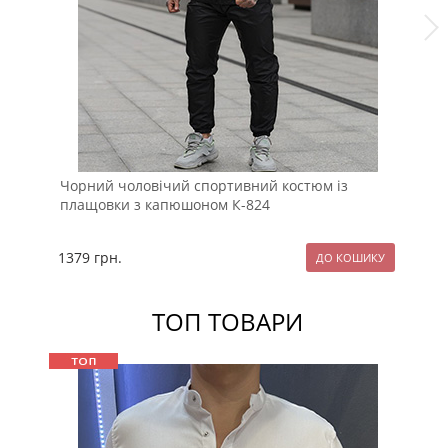
Чорний чоловічий спортивний костюм із
Ст
плащовки з капюшоном К-824
ла
1379
грн.
16
ТОП ТОВАРИ