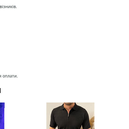
візників.
я оплати.
И