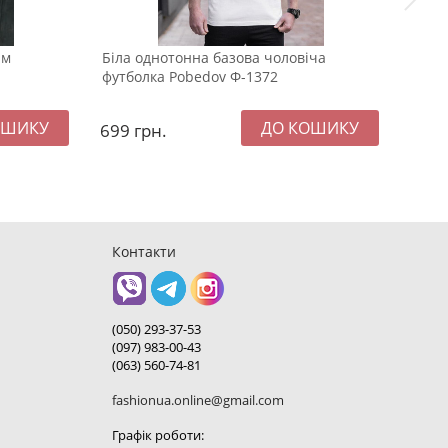
им
Біла однотонна базова чоловіча
Чорн
футболка Pobedov Ф-1372
сороч
699
грн.
899
Контакти
(050) 293-37-53
(097) 983-00-43
(063) 560-74-81
fashionua.online@gmail.com
Графік роботи: