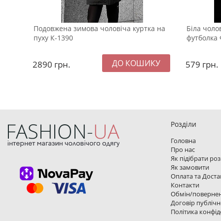
Подовжена зимова чоловіча куртка на
Біла чоло
пуху К-1390
футболка 
2890
грн.
579
грн.
Розділи
Головна
Про нас
Як підібрати ро
Як замовити
Оплата та Доста
Контакти
Обмін/поверне
Договір публічн
Політика конфід