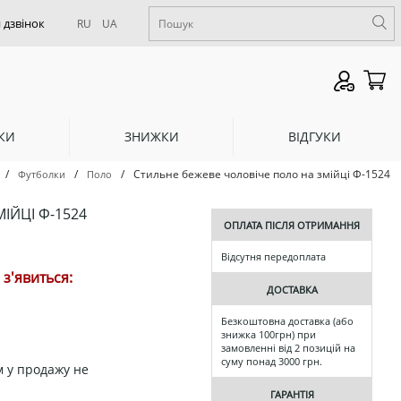
RU
UA
КИ
ЗНИЖКИ
ВІДГУКИ
/
/
/
Стильне бежеве чоловіче поло на змійці Ф-1524
Футболки
Поло
ІЙЦІ Ф-1524
ОПЛАТА ПІСЛЯ ОТРИМАННЯ
Відсутня передоплата
з'явиться:
ДОСТАВКА
Безкоштовна доставка (або
знижка 100грн) при
замовленні від 2 позицій на
суму понад 3000 грн.
 у продажу не
ГАРАНТІЯ