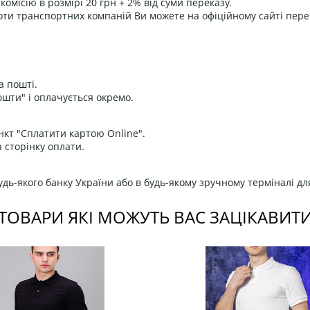
омісію в розмірі 20 грн + 2% від суми переказу.
оти транспортних компаній Ви можете на офіційному сайті пере
а пошті.
ошти" і оплачується окремо.
нкт "Сплатити картою Online".
 сторінку оплати.
дь-якого банку України або в будь-якому зручному терміналі дл
ТОВАРИ ЯКІ МОЖУТЬ ВАС ЗАЦІКАВИТ