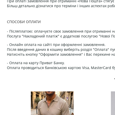
При оплаті замовлення при отриманні «Нова Пошта» стягує к
Більш детально дізнатися про терміни і інших аспектах роб
СПОСОБИ ОПЛАТИ
- Післяплатою: оплачуєте своє замовлення при отриманні н
Послуга "Накладений платіж" є додаткові послугою "Нової П
- Онлайн оплата на сайті при оформленні замовлення.
Після введення даних в кошику виберіть розділ "Оплата" пу
Натисніть кнопку "Оформити замовлення" і Вас перекине на
- Оплата на карту Приват Банку.
Оплата проводиться банківською картою Visa, MasterCard бу