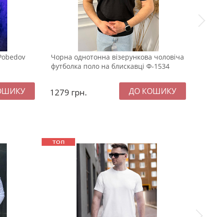
Pobedov
Чорна однотонна візерункова чоловіча
Темн
футболка поло на блискавці Ф-1534
2 ґу
1279
грн.
79