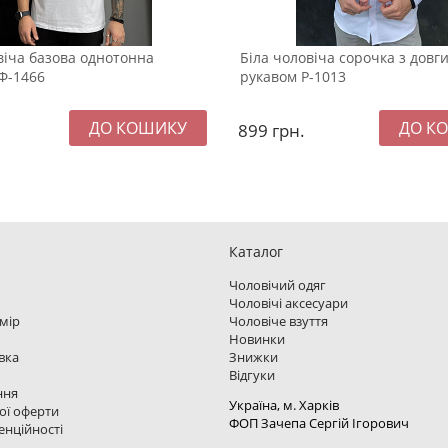
віча базова однотонна
Біла чоловіча сорочка з довг
Ф-1466
рукавом Р-1013
899
грн.
Каталог
Чоловічий одяг
Чоловічі аксесуари
змір
Чоловіче взуття
Новинки
вка
Знижки
Відгуки
ння
Україна, м. Харкiв
ої оферти
ФОП Зачепа Сергій Ігорович
енційності