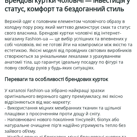
Брендові куртки чоловічі — інвестиція у
статус, комфорт та бездоганний стиль
Верхній одяг є головним елементом чоловічого образу в
холодну пору року, який миттєво демонструє смак та статус
свого власника. Брендові куртки чоловічі від інтернет-
магазину Fashion-ua — це вибір успішних та впевнених у
собі чоловіків, які не готові йти на компроміси між якістю та
естетикою. Якісні моделі від провідних світових виробників
створюються за унікальними лекалами з урахуванням
анатомії тіла, що гарантує ідеальну посадку по фігурі та
повну свободу рухів у будь-яких ситуаціях.
Переваги та особливості брендових курток
У каталозі Fashion-ua зібрано найкращі зразки
оригінального верхнього одягу преміумкласу, які якісно
відрізняються від мас-маркету:
- Використання міцних мембранних тканин та щільної
плащівки з просоченням проти дощу й снігу.
- Наповнювачі нового покоління тінсулейт, біопух або
натуральне очищене пір'я надійно утримують тепло без
зайвого об'єму.
- Надійні японські блискавки, міцні брендовані кнопки та