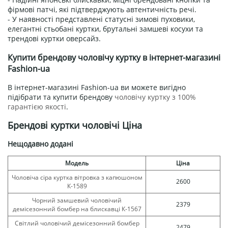
фірмові патчі, які підтверджують автентичність речі.
- У наявності представлені статусні зимові пуховики,
елегантні стьобані куртки, брутальні замшеві косухи та
трендові куртки оверсайз.
Купити брендову чоловічу куртку в інтернет-магазині
Fashion-ua
В інтернет-магазині Fashion-ua ви можете вигідно
підібрати та купити брендову
чоловічу куртку з 100%
гарантією якості
.
Брендові куртки чоловічі Ціна
Нещодавно додані
Модель
Ціна
Чоловіча сіра куртка вітровка з капюшоном
2600
К-1589
Чорний замшевий чоловічий
2379
демісезонний бомбер на блискавці К-1567
Світлий чоловічий демісезонний бомбер
2479