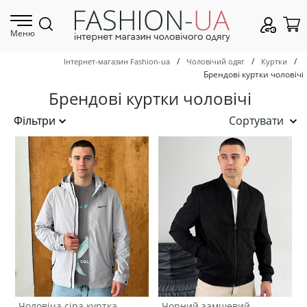
Меню
/
/
/
Інтернет-магазин Fashion-ua
Чоловічий одяг
Куртки
Брендові куртки чоловічі
Брендові куртки чоловічі
Сортувати
Чоловіча сіра куртка
Чорний замшевий