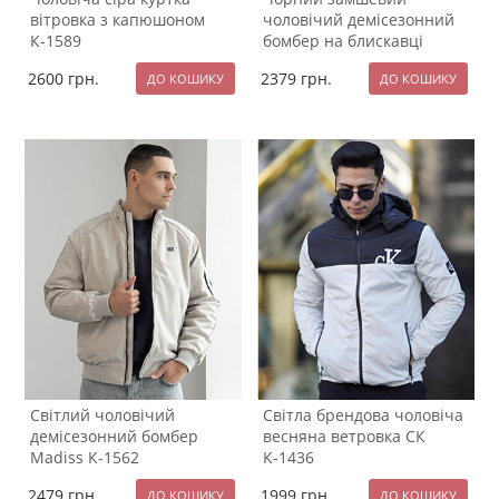
вітровка з капюшоном
чоловічий демісезонний
К-1589
бомбер на блискавці
К-1567
2600
грн.
2379
грн.
Світлий чоловічий
Світла брендова чоловіча
демісезонний бомбер
весняна ветровка СК
Madiss К-1562
К-1436
2479
грн.
1999
грн.