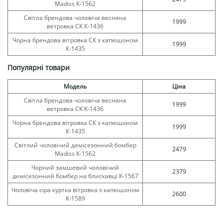
Madiss К-1562
Світла брендова чоловіча весняна
1999
ветровка СК К-1436
Чорна брендова вітровка СК з капюшоном
1999
К-1435
Популярні товари
Модель
Ціна
Світла брендова чоловіча весняна
1999
ветровка СК К-1436
Чорна брендова вітровка СК з капюшоном
1999
К-1435
Світлий чоловічий демісезонний бомбер
2479
Madiss К-1562
Чорний замшевий чоловічий
2379
демісезонний бомбер на блискавці К-1567
Чоловіча сіра куртка вітровка з капюшоном
2600
К-1589