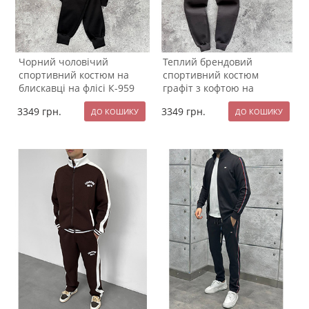
Чорний чоловічий
Теплий брендовий
спортивний костюм на
спортивний костюм
блискавці на флісі К-959
графіт з кофтою на
блискавці та капюшоном
3349
грн.
3349
грн.
К-958