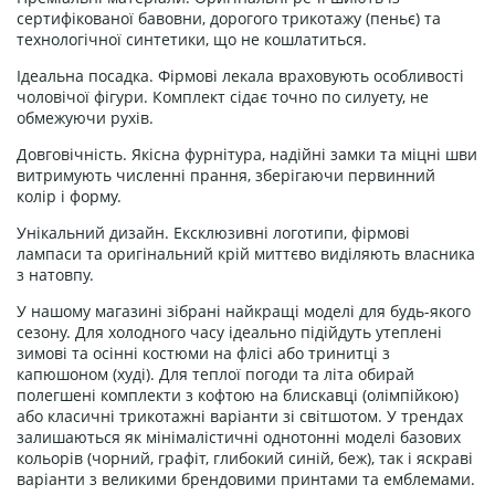
сертифікованої бавовни, дорогого трикотажу (пеньє) та
технологічної синтетики, що не кошлатиться.
Ідеальна посадка. Фірмові лекала враховують особливості
чоловічої фігури. Комплект сідає точно по силуету, не
обмежуючи рухів.
Довговічність. Якісна фурнітура, надійні замки та міцні шви
витримують численні прання, зберігаючи первинний
колір і форму.
Унікальний дизайн. Ексклюзивні логотипи, фірмові
лампаси та оригінальний крій миттєво виділяють власника
з натовпу.
У нашому магазині зібрані найкращі моделі для будь-якого
сезону. Для холодного часу ідеально підійдуть утеплені
зимові та осінні костюми на флісі або тринитці з
капюшоном (худі). Для теплої погоди та літа обирай
полегшені комплекти з кофтою на блискавці (олімпійкою)
або класичні трикотажні варіанти зі світшотом. У трендах
залишаються як мінімалістичні однотонні моделі базових
кольорів (чорний, графіт, глибокий синій, беж), так і яскраві
варіанти з великими брендовими принтами та емблемами.