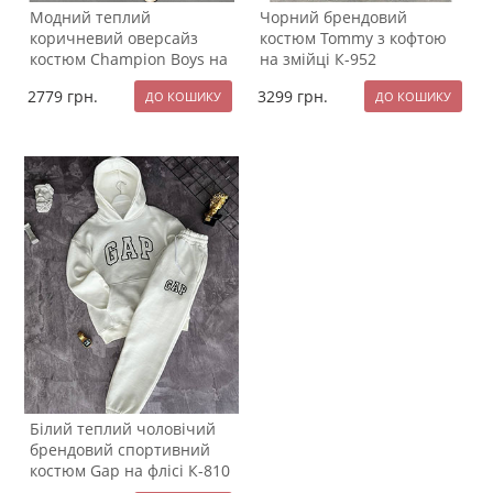
Модний теплий
Чорний брендовий
коричневий оверсайз
костюм Tommy з кофтою
костюм Champion Boys на
на змійці К-952
флісі на блискавці К-954
2779
грн.
3299
грн.
Білий теплий чоловічий
брендовий спортивний
костюм Gap на флісі К-810