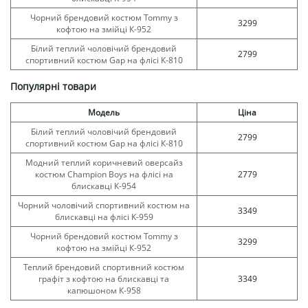
Чорний брендовий костюм Tommy з
3299
кофтою на змійці К-952
Білий теплий чоловічий брендовий
2799
спортивний костюм Gap на флісі К-810
Популярні товари
Модель
Ціна
Білий теплий чоловічий брендовий
2799
спортивний костюм Gap на флісі К-810
Модний теплий коричневий оверсайз
костюм Champion Boys на флісі на
2779
блискавці К-954
Чорний чоловічий спортивний костюм на
3349
блискавці на флісі К-959
Чорний брендовий костюм Tommy з
3299
кофтою на змійці К-952
Теплий брендовий спортивний костюм
графіт з кофтою на блискавці та
3349
капюшоном К-958