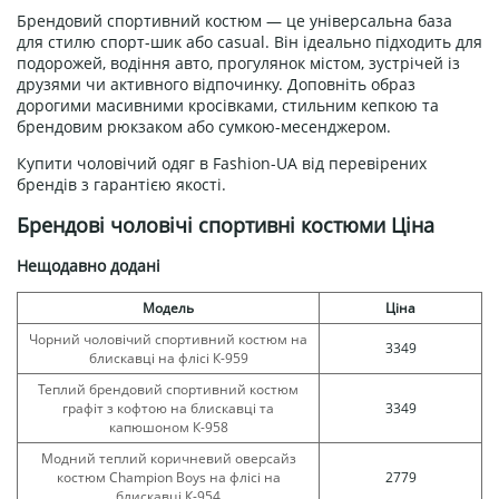
Брендовий спортивний костюм — це універсальна база
для стилю спорт-шик або casual. Він ідеально підходить для
подорожей, водіння авто, прогулянок містом, зустрічей із
друзями чи активного відпочинку. Доповніть образ
дорогими масивними кросівками, стильним кепкою та
брендовим рюкзаком або сумкою-месенджером.
Купити чоловічий одяг в Fashion-UA від перевірених
брендів з гарантією якості.
Брендові чоловічі спортивні костюми Ціна
Нещодавно додані
Модель
Ціна
Чорний чоловічий спортивний костюм на
3349
блискавці на флісі К-959
Теплий брендовий спортивний костюм
графіт з кофтою на блискавці та
3349
капюшоном К-958
Модний теплий коричневий оверсайз
костюм Champion Boys на флісі на
2779
блискавці К-954