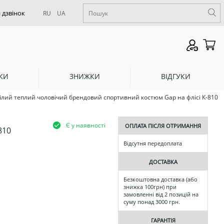
RU
UA
КИ
ЗНИЖКИ
ВІДГУКИ
ілий теплий чоловічий брендовий спортивний костюм Gap на флісі К-810
Є у наявності
ОПЛАТА ПІСЛЯ ОТРИМАННЯ
810
Відсутня передоплата
ДОСТАВКА
Безкоштовна доставка (або
знижка 100грн) при
замовленні від 2 позицій на
суму понад 3000 грн.
ГАРАНТІЯ