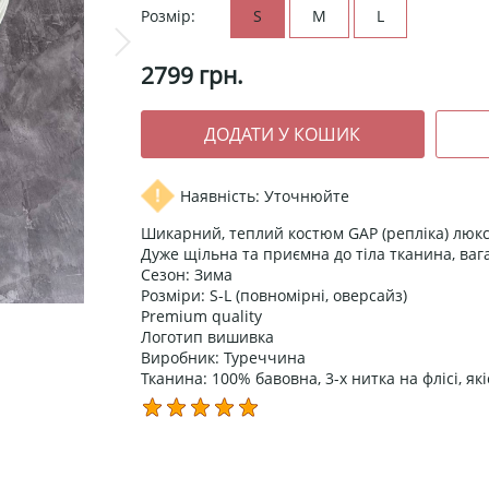
Розмір:
S
M
L
2799
грн.
Наявність: Уточнюйте
Шикарний, теплий костюм GAP (репліка) люксов
Дуже щільна та приємна до тіла тканина, ваг
Сезон: Зима
Розміри: S-L (повномірні, оверсайз)
Premium quality
Логотип вишивка
Виробник: Туреччина
Тканина: 100% бавовна, 3-х нитка на флісі, як