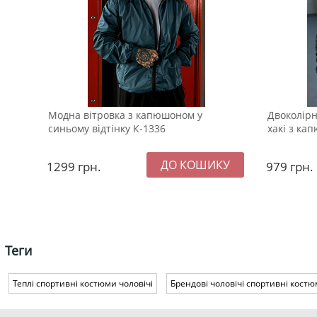
Модна вітровка з капюшоном у
Двоколірн
синьому відтінку К-1336
хакі з ка
1299
грн.
979
грн.
Теги
Теплі спортивні костюми чоловічі
Брендові чоловічі спортивні кост