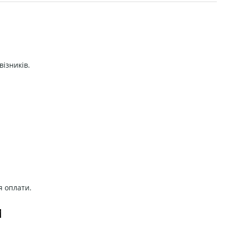
візників.
я оплати.
И