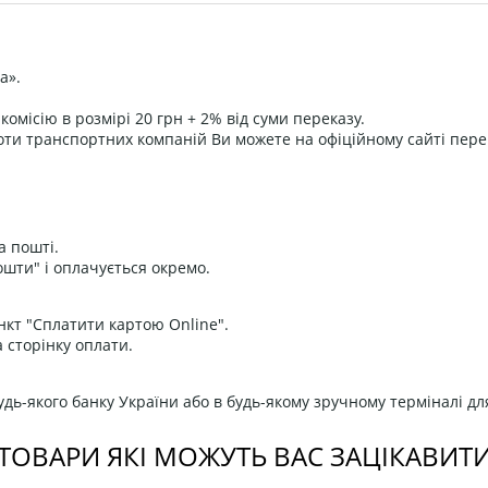
а».
омісію в розмірі 20 грн + 2% від суми переказу.
оти транспортних компаній Ви можете на офіційному сайті пере
а пошті.
ошти" і оплачується окремо.
нкт "Сплатити картою Online".
 сторінку оплати.
дь-якого банку України або в будь-якому зручному терміналі дл
ТОВАРИ ЯКІ МОЖУТЬ ВАС ЗАЦІКАВИТ