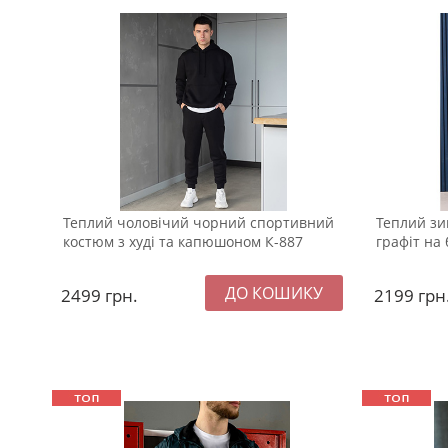
Теплий чоловічий чорний спортивний
Теплий зи
костюм з худі та капюшоном К-887
графіт на
2499
грн.
2199
грн