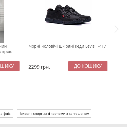
ний
Чорні чоловічі шкіряні кеди Levis Т-417
Тепл
о крою
овер
2299
грн.
259
а флісі
Чоловічі спортивні костюми з капюшоном