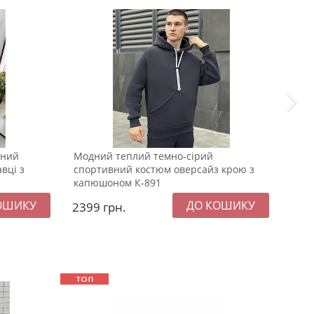
ений
Модний теплий темно-сірий
Теп
вці з
спортивний костюм оверсайз крою з
кост
капюшоном К-891
2399
грн.
239