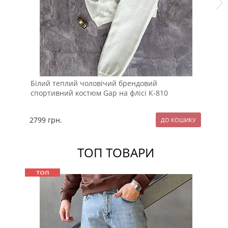
Білий теплий чоловічий брендовий
Зи
спортивний костюм Gap на флісі К-810
на
2799
грн.
28
ТОП ТОВАРИ