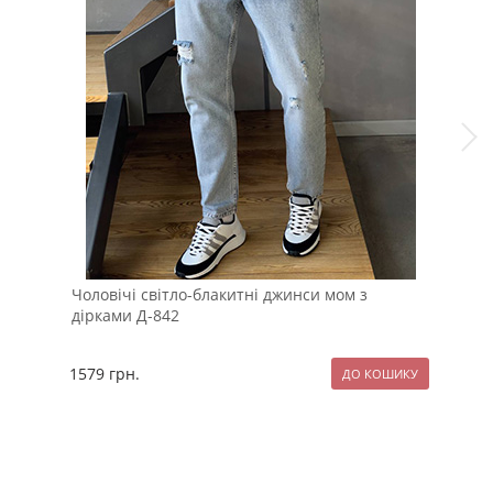
Чоловічі світло-блакитні джинси мом з
Кор
дірками Д-842
1579
грн.
229