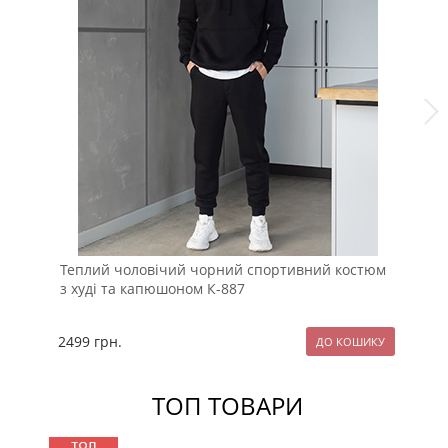
Теплий чоловічий чорний спортивний костюм
Зи
з худі та капюшоном К-887
на
2499
грн.
28
ТОП ТОВАРИ