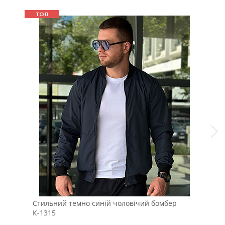
Стильний темно синій чоловічий бомбер
Дво
К-1315
кап