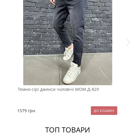
Темно-сірі джинси чоловічі МОМ Д-829
Чо
з 
1579
грн.
15
ТОП ТОВАРИ