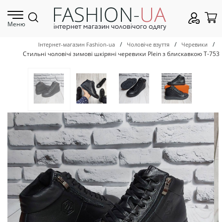
Меню
/
/
/
Інтернет-магазин Fashion-ua
Чоловіче взуття
Черевики
Стильні чоловічі зимові шкіряні черевики Plein з блискавкою Т-753