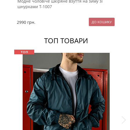
Модне чоловіче шкіряне взуття на зиму зі
Чо
шнурками Т-1007
на
2990
грн.
27
ТОП ТОВАРИ