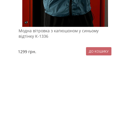
Модна вітровка з капюшоном у синьому
Біл
відтінку К-1336
Pob
1299
грн.
69