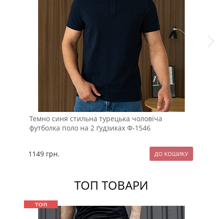
Темно синя стильна турецька чоловіча
Ст
футболка поло на 2 ґудзиках Ф-1546
щі
1149
грн.
11
ТОП ТОВАРИ