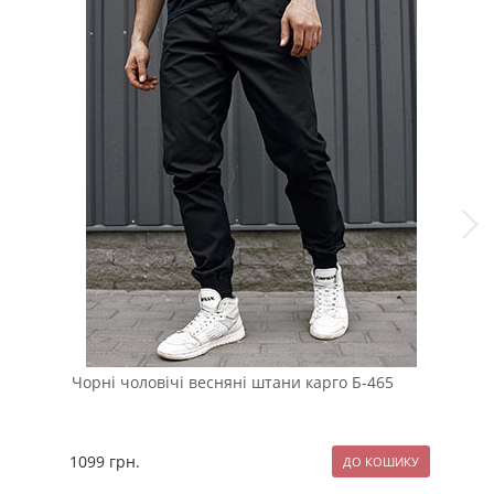
Чорні чоловічі весняні штани карго Б-465
Сти
хут
1099
грн.
395