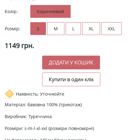
Колір:
Коричневий
Розмір:
S
M
L
XL
XXL
1149
грн.
Наявність: Уточнюйте
Матеріал: бавовна 100% (трикотаж)
Виробник: Туреччина
Розміри: s-m-l-xl-xxl (розміри повномірні)