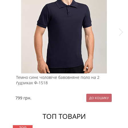
Темно синє чоловіче бавовняне поло на 2
Біл
ґудзиках Ф-1518
799
грн.
89
ТОП ТОВАРИ