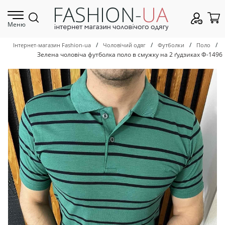
Меню
/
/
/
/
Інтернет-магазин Fashion-ua
Чоловічий одяг
Футболки
Поло
Зелена чоловіча футболка поло в смужку на 2 ґудзиках Ф-1496