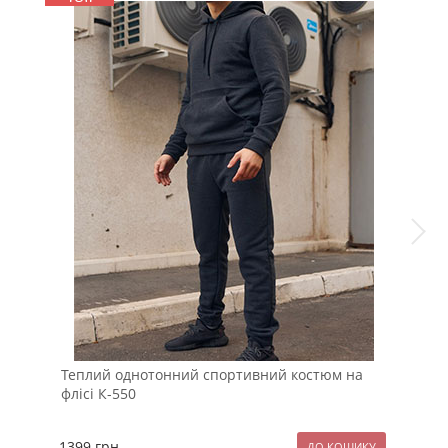
Теплий однотонний спортивний костюм на
Біл
флісі К-550
1399
грн.
649