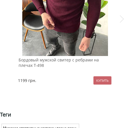
Бордовый мужской свитер с ребрами на
Чер
плечах Т-498
руб
1199
грн.
89
Теги
Мужские спортивные костюмы весна осень