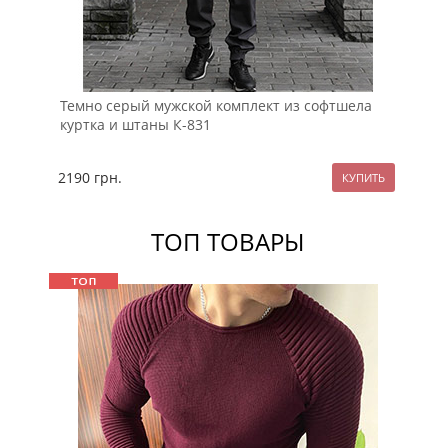
Темно серый мужской комплект из софтшела
Че
куртка и штаны К-831
ка
2190
грн.
17
ТОП ТОВАРЫ