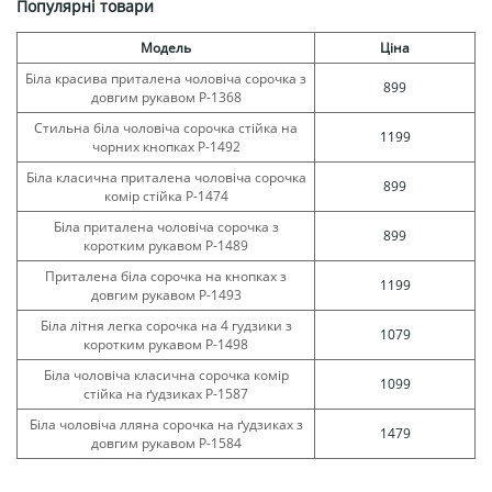
Популярні товари
Модель
Ціна
Біла красива приталена чоловіча сорочка з
899
довгим рукавом Р-1368
Стильна біла чоловіча сорочка стійка на
1199
чорних кнопках Р-1492
Біла класична приталена чоловіча сорочка
899
комір стійка Р-1474
Біла приталена чоловіча сорочка з
899
коротким рукавом Р-1489
Приталена біла сорочка на кнопках з
1199
довгим рукавом Р-1493
Біла літня легка сорочка на 4 гудзики з
1079
коротким рукавом Р-1498
Біла чоловіча класична сорочка комір
1099
стійка на ґудзиках Р-1587
Біла чоловіча лляна сорочка на ґудзиках з
1479
довгим рукавом Р-1584