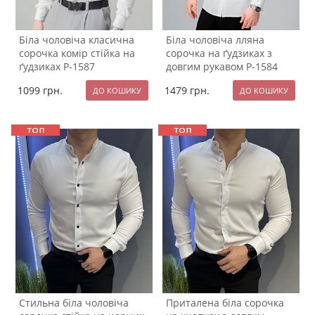
Біла чоловіча класична
Біла чоловіча лляна
сорочка комір стійка на
сорочка на ґудзиках з
ґудзиках Р-1587
довгим рукавом Р-1584
1099
грн.
1479
грн.
Стильна біла чоловіча
Приталена біла сорочка