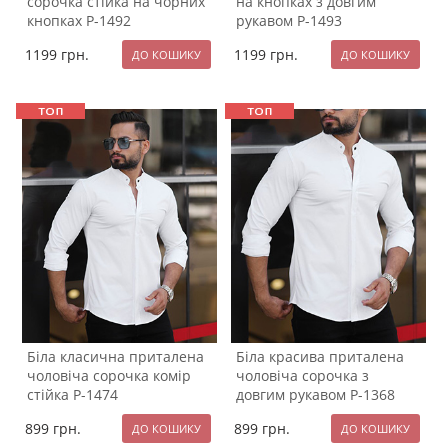
сорочка стійка на чорних
на кнопках з довгим
кнопках Р-1492
рукавом Р-1493
1199
грн.
1199
грн.
Біла класична приталена
Біла красива приталена
чоловіча сорочка комір
чоловіча сорочка з
стійка Р-1474
довгим рукавом Р-1368
899
грн.
899
грн.