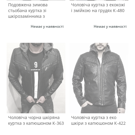
Подовжена зимова
Чоловіча куртка з екокожі
стьобана куртка зі
і змійкою на грудях К-480
шкірозамінника з
капюшоном К-1222
Немає у наявності
Немає у наявності
Чоловіча чорна шкіряна
Чоловіча куртка з еко
куртка з капюшоном К-363
шкіри з капюшоном К-422