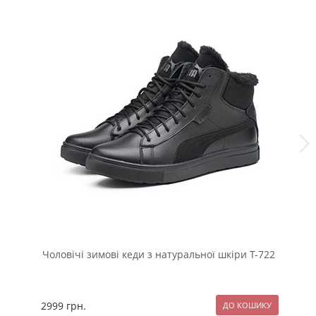
Чоловічі зимові кеди з натуральної шкіри Т-722
Чо
на
2999
грн.
27