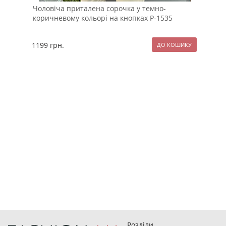
Чоловіча приталена сорочка у темно-
Сти
коричневому кольорі на кнопках Р-1535
бли
1199
грн.
127
Розділи