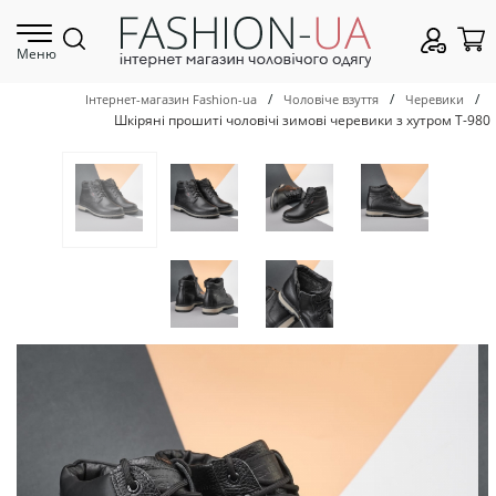
Меню
/
/
/
Інтернет-магазин Fashion-ua
Чоловіче взуття
Черевики
Шкіряні прошиті чоловічі зимові черевики з хутром Т-980