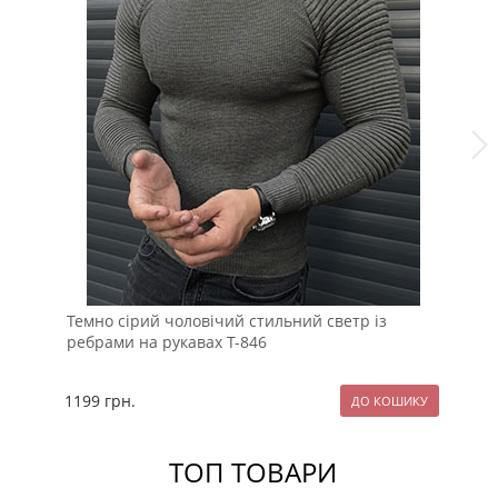
Темно сірий чоловічий стильний светр із
Бе
ребрами на рукавах Т-846
Т-
1199
грн.
13
ТОП ТОВАРИ