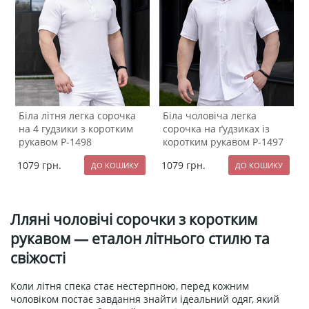
Біла літня легка сорочка
Біла чоловіча легка
на 4 гудзики з коротким
сорочка на ґудзиках із
рукавом Р-1498
коротким рукавом Р-1497
1079
грн.
1079
грн.
Лляні чоловічі сорочки з коротким
рукавом — еталон літнього стилю та
свіжості
Коли літня спека стає нестерпною, перед кожним
чоловіком постає завдання знайти ідеальний одяг, який