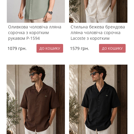
Оливкова чоловіча лляна
Стильна бежева брендова
сорочка з коротким
лляна чоловіча сорочка
рукавом Р-1594
Lacoste з коротким
рукавом Р-1572
1079
грн.
1579
грн.