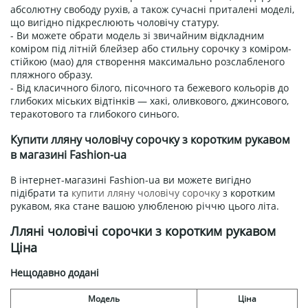
абсолютну свободу рухів, а також сучасні приталені моделі,
що вигідно підкреслюють чоловічу статуру.
- Ви можете обрати модель зі звичайним відкладним
коміром під літній блейзер або стильну сорочку з коміром-
стійкою (мао) для створення максимально розслабленого
пляжного образу.
- Від класичного білого, пісочного та бежевого кольорів до
глибоких міських відтінків — хакі, оливкового, джинсового,
теракотового та глибокого синього.
Купити лляну чоловічу сорочку з коротким рукавом
в магазині Fashion-ua
В інтернет-магазині Fashion-ua ви можете вигідно
підібрати та
купити лляну чоловічу сорочку
з коротким
рукавом, яка стане вашою улюбленою річчю цього літа.
Лляні чоловічі сорочки з коротким рукавом
Ціна
Нещодавно додані
Модель
Ціна