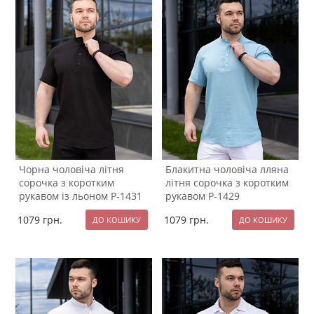
Чорна чоловіча літня
Блакитна чоловіча лляна
сорочка з коротким
літня сорочка з коротким
рукавом із льоном Р-1431
рукавом Р-1429
1079
грн.
1079
грн.