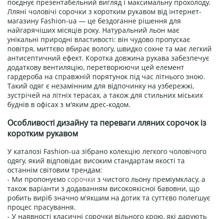
поєднує презентабельний вигляд і максимальну прохолоду.
Лляні чоловічі сорочки з коротким рукавом від інтернет-
магазину Fashion-ua — це бездоганне рішення для
найгарячіших місяців року. Натуральний льон має
унікальні природні властивості: він чудово пропускає
повітря, миттєво вбирає вологу, швидко сохне та має легкий
антисептичний ефект. Коротка довжина рукава забезпечує
додаткову вентиляцію, перетворюючи цей елемент
гардероба на справжній порятунок під час літнього зною.
Такий одяг є незамінним для відпочинку на узбережжі,
зустрічей на літніх терасах, а також для стильних міських
буднів в офісах з м'яким дрес-кодом.
Особливості дизайну та переваги лляних сорочок із
коротким рукавом
У каталозі Fashion-ua зібрано колекцію легкого чоловічого
одягу, який відповідає високим стандартам якості та
останнім світовим трендам:
- Ми пропонуємо
сорочки
з чистого льону преміумкласу, а
також варіанти з додаванням високоякісної бавовни, що
робить виріб значно м'якшим на дотик та суттєво полегшує
процес прасування.
- У наявності класичні сорочки вільного крою, які дарують