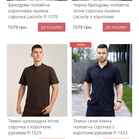
Брендова чоловіча
Чорна брендова чоловіча
коричнева льняна
літня сорочка льняна
сорочка Lacoste Р-1570
Lacoste з коротким
рукавом Р-1571
1579
грн.
1579
грн.
Темно шоколадна літня
Темно синя лляна
сорочка з коротким
чоловіча сорочка з
рукавом Р-1529
коротким рукавом Р-1432