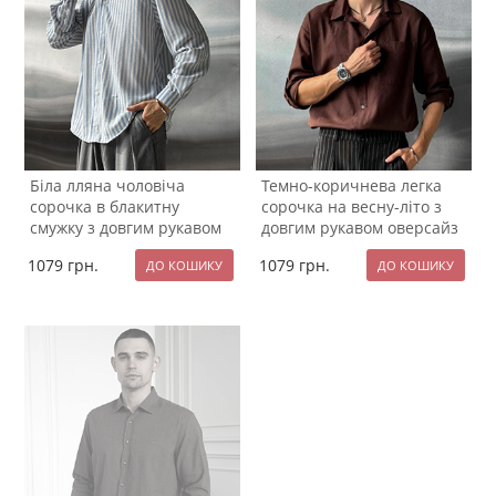
Біла лляна чоловіча
Темно-коричнева легка
сорочка в блакитну
сорочка на весну-літо з
смужку з довгим рукавом
довгим рукавом оверсайз
Р-1554
Р-1553
1079
грн.
1079
грн.