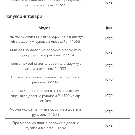
1079
довгим рукавом Р-1555
Популярні товари
Модель
Ціна
Темно-коричнева легка сорочка на весну-
1079
літо з довгим рукавом оверсайз Р-1553
Біла лляна чоловіча сорочка в блакитну
1079
смужку з довгим рукавом Р-1554
Чорна чоловіча легка сорочка у смужку з
1079
довгим рукавом Р-1555
Льняна чоловіча сорочка хакі з довгим
1079
рукавом Р-1583
Лляна чоловіча сорочка в молочному
відтінку з довгим рукавом Р-1579 комір
1079
стійка
Чорна чоловіча лляна сорочка з довгим
1079
рукавом Р-1578
Сіра чоловіча лляна сорочка з довгим
1079
рукавом на літо Р-1582