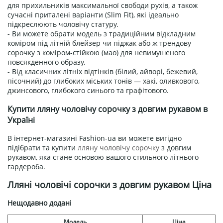
для прихильників максимальної свободи рухів, а також
сучасні приталені варіанти (Slim Fit), які ідеально
підкреслюють чоловічу статуру.
- Ви можете обрати модель з традиційним відкладним
коміром під літній блейзер чи піджак або ж трендову
сорочку з коміром-стійкою (мао) для невимушеного
повсякденного образу.
- Від класичних літніх відтінків (білий, айворі, бежевий,
пісочний) до глибоких міських тонів — хакі, оливкового,
джинсового, глибокого синього та графітового.
Купити лляну чоловічу сорочку з довгим рукавом в
Україні
В інтернет-магазині Fashion-ua ви можете вигідно
підібрати та купити
лляну чоловічу сорочку
з довгим
рукавом, яка стане основою вашого стильного літнього
гардероба.
Лляні чоловічі сорочки з довгим рукавом Ціна
Нещодавно додані
Модель
Ціна