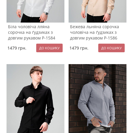
Біла чоловіча лляна
Бежева льняна сорочка
сорочка на ґудзиках з
чоловіча на ґудзиках з
довгим рукавом Р-1584
довгим рукавом Р-1586
1479
грн.
1479
грн.