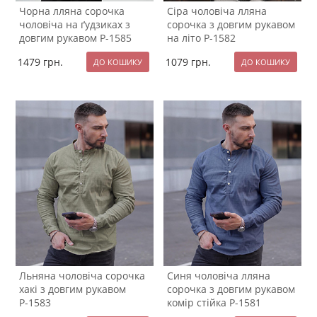
Чорна лляна сорочка
Сіра чоловіча лляна
чоловіча на ґудзиках з
сорочка з довгим рукавом
довгим рукавом Р-1585
на літо Р-1582
1479
грн.
1079
грн.
Льняна чоловіча сорочка
Синя чоловіча лляна
хакі з довгим рукавом
сорочка з довгим рукавом
Р-1583
комір стійка Р-1581