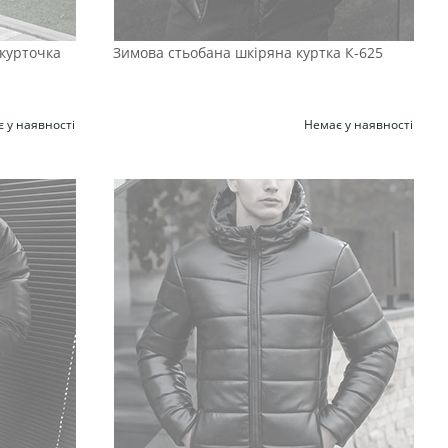
 курточка
Зимова стьобана шкіряна куртка К-625
 у наявності
Немає у наявності