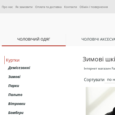
Про нас
Як замовити
Оплата та доставка
Контакти
Обмін / повернення
ЧОЛОВІЧИЙ ОДЯГ
ЧОЛОВІЧІ АКСЕСУ
Зимові шкі
Куртки
Демісезонні
Інтернет магазин Fas
Зимові
Сортувати
по 
Парки
Пальто
Вітровки
Бомбери