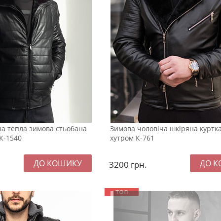
а тепла зимова стьобана
Зимова чоловіча шкіряна куртк
 К-1540
хутром К-761
3200
грн.