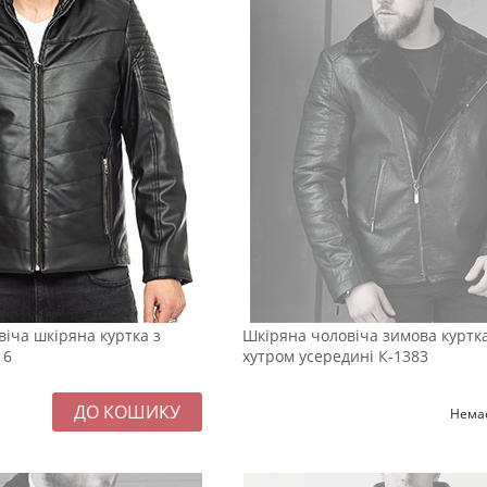
іча шкіряна куртка з
Шкіряна чоловіча зимова куртк
16
хутром усередині К-1383
Немає