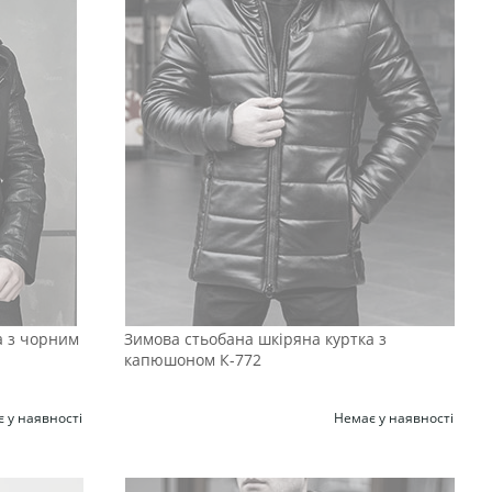
а з чорним
Зимова стьобана шкіряна куртка з
капюшоном К-772
 у наявності
Немає у наявності