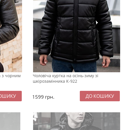
а з чорним
Чоловіча куртка на осінь-зиму зі
шкірозамінника К-922
1599
грн.