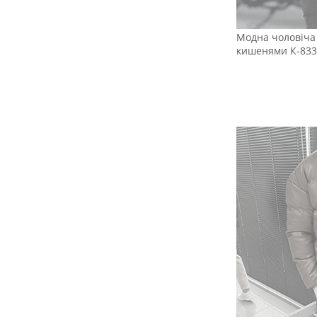
Модна чоловіча 
кишенями К-833