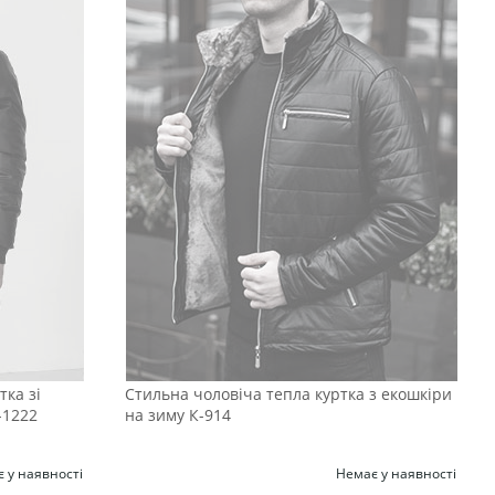
ка зі
Стильна чоловіча тепла куртка з екошкіри
-1222
на зиму К-914
 у наявності
Немає у наявності