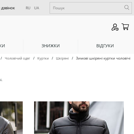
RU
UA
КИ
ЗНИЖКИ
ВІДГУКИ
/
/
/
/
Зимові шкіряні куртки чоловічі
Чоловічий одяг
Куртки
Шкіряні
і.