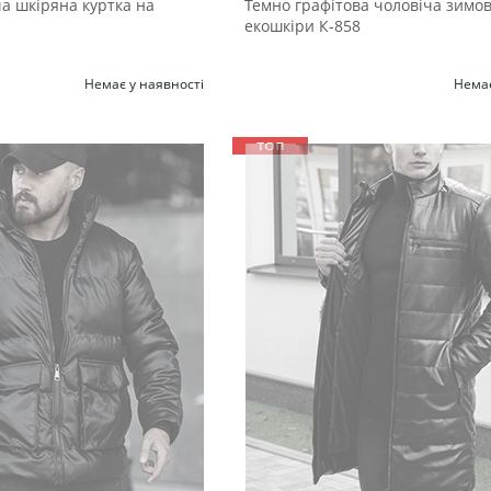
а шкіряна куртка на
Темно графітова чоловіча зимов
екошкіри К-858
Немає у наявності
Немає