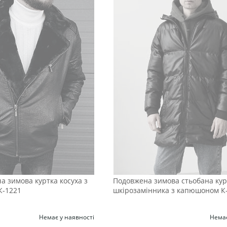
а зимова куртка косуха з
Подовжена зимова стьобана курт
К-1221
шкірозамінника з капюшоном К
Немає у наявності
Немає