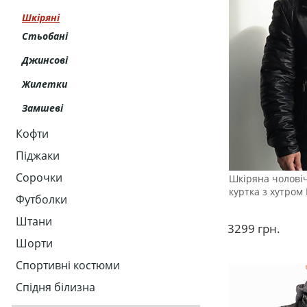
Шкіряні
Стьобані
Джинсові
Жилетки
Замшеві
Кофти
Піджаки
Сорочки
Шкіряна чоловіч
куртка з хутром
Футболки
Штани
3299
грн.
Шорти
Спортивні костюми
Спідня білизна