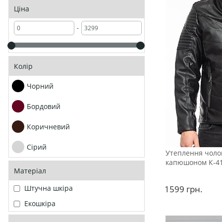
Ціна
-
Колір
Чорний
Бордовий
Коричневий
Сірий
Утеплення чолов
капюшоном К-4
Матеріал
1599
грн.
Штучна шкіра
Екошкіра