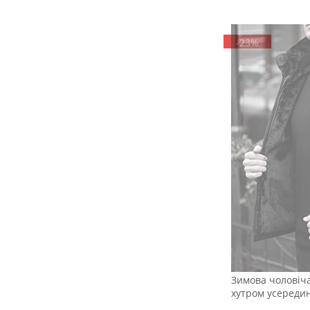
-23%
Зимова чоловіч
хутром усередин