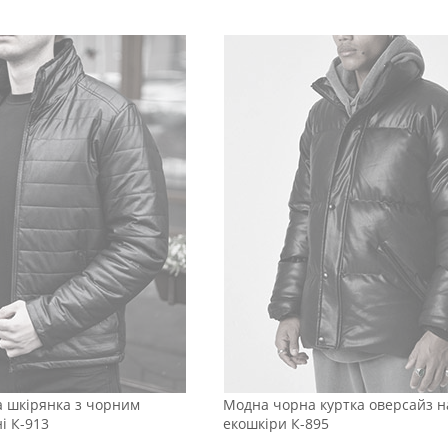
а шкірянка з чорним
Модна чорна куртка оверсайз н
і К-913
екошкіри К-895