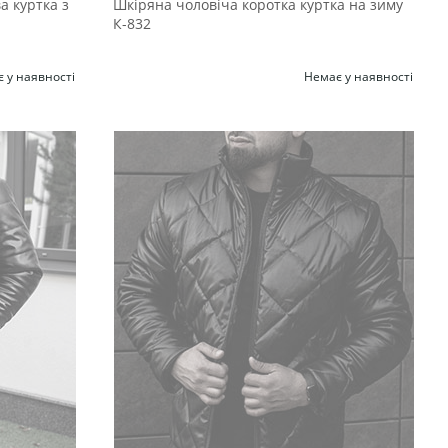
а куртка з
Шкіряна чоловіча коротка куртка на зиму
К-832
 у наявності
Немає у наявності