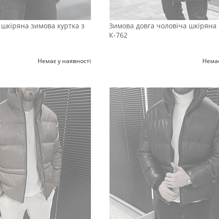
шкіряна зимова куртка з
Зимова довга чоловіча шкіряна
К-762
Немає у наявності
Немає